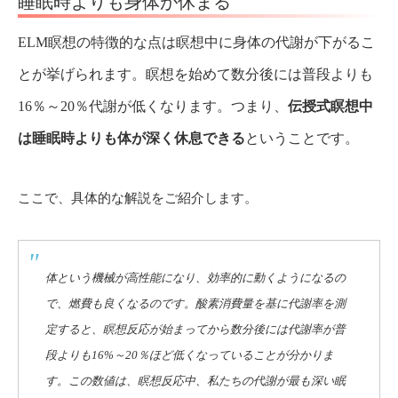
睡眠時よりも身体が休まる
ELM瞑想の特徴的な点は瞑想中に身体の代謝が下がるこ
とが挙げられます。瞑想を始めて数分後には普段よりも
16％～20％代謝が低くなります。つまり、
伝授式瞑想中
は睡眠時よりも体が深く休息できる
ということです。
ここで、具体的な解説をご紹介します。
体という機械が高性能になり、効率的に動くようになるの
で、燃費も良くなるのです。酸素消費量を基に代謝率を測
定すると、瞑想反応が始まってから数分後には代謝率が普
段よりも16%～20％ほど低くなっていることが分かりま
す。この数値は、瞑想反応中、私たちの代謝が最も深い眠